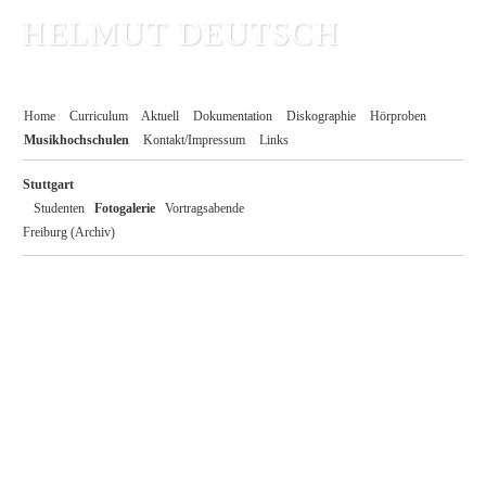
HELMUT DEUTSCH
KONZERTORGANIST
Home
Curriculum
Aktuell
Dokumentation
Diskographie
Hörproben
Musikhochschulen
Kontakt/Impressum
Links
Stuttgart
Studenten
Fotogalerie
Vortragsabende
Freiburg (Archiv)