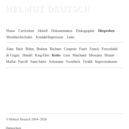
HELMUT DEUTSCH
KONZERTORGANIST
Home
Curriculum
Aktuell
Dokumentation
Diskographie
Hörproben
Musikhochschulen
Kontakt/Impressum
Links
Alain
Bach
Böhm
Brahms
Buchner
Couperin
Fauré
Franck
Frescobaldi
de Grigny
Händel
Karg-Elert
Krebs
Liszt
Marchand
Messiaen
Mozart
Muffat
Purcell
Saint-Saëns
Schumann
Sweelinck
Vivaldi
Improvisationen
© Helmut Deutsch 2004–2026
Datenschutz